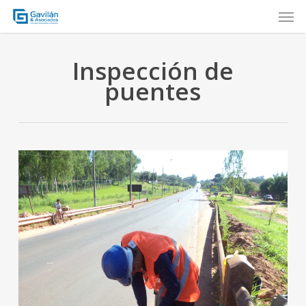
Skip
Men
to
main
content
Inspección de
puentes