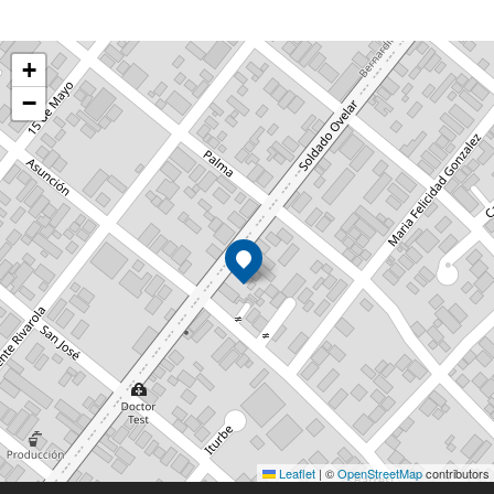
+
−
Leaflet
|
©
OpenStreetMap
contributors